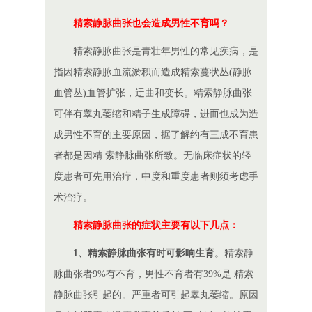
精索静脉曲张也会造成男性不育吗？
精索静脉曲张是青壮年男性的常见疾病，是
指因精索静脉血流淤积而造成精索蔓状丛(静脉
血管丛)血管扩张，迂曲和变长。精索静脉曲张
可伴有睾丸萎缩和精子生成障碍，进而也成为造
成男性不育的主要原因，据了解约有三成不育患
者都是因精 索静脉曲张所致。无临床症状的轻
度患者可先用治疗，中度和重度患者则须考虑手
术治疗。
精索静脉曲张的症状主要有以下几点：
1、精索静脉曲张有时可影响生育
。精索静
脉曲张者9%有不育，男性不育者有39%是 精索
静脉曲张引起的。严重者可引起睾丸萎缩。原因