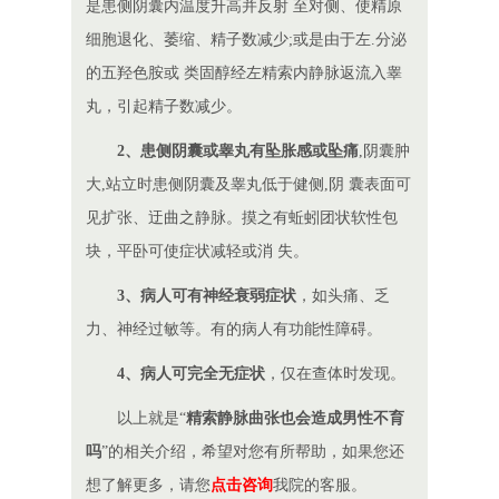
是患侧阴囊内温度升高并反射 至对侧、使精原
细胞退化、萎缩、精子数减少;或是由于左.分泌
的五羟色胺或 类固醇经左精索内静脉返流入睾
丸，引起精子数减少。
2、患侧阴囊或睾丸有坠胀感或坠痛
,阴囊肿
大,站立时患侧阴囊及睾丸低于健侧,阴 囊表面可
见扩张、迂曲之静脉。摸之有蚯蚓团状软性包
块，平卧可使症状减轻或消 失。
3、病人可有神经衰弱症状
，如头痛、乏
力、神经过敏等。有的病人有功能性障碍。
4、病人可完全无症状
，仅在查体时发现。
以上就是“
精索静脉曲张也会造成男性不育
吗
”的相关介绍，希望对您有所帮助，如果您还
想了解更多，请您
点击咨询
我院的客服。