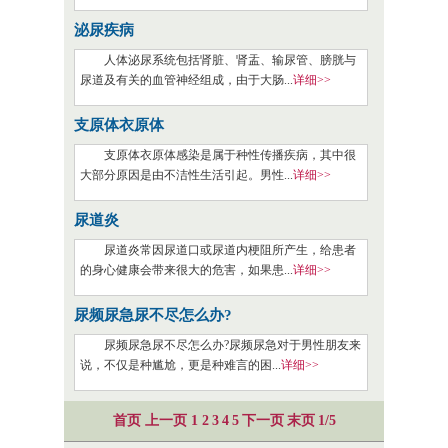
泌尿疾病
人体泌尿系统包括肾脏、肾盂、输尿管、膀胱与
尿道及有关的血管神经组成，由于大肠...
详细>>
支原体衣原体
支原体衣原体感染是属于种性传播疾病，其中很
大部分原因是由不洁性生活引起。男性...
详细>>
尿道炎
尿道炎常因尿道口或尿道内梗阻所产生，给患者
的身心健康会带来很大的危害，如果患...
详细>>
尿频尿急尿不尽怎么办?
尿频尿急尿不尽怎么办?尿频尿急对于男性朋友来
说，不仅是种尴尬，更是种难言的困...
详细>>
首页
上一页
1
2
3
4
5
下一页
末页
1/
5